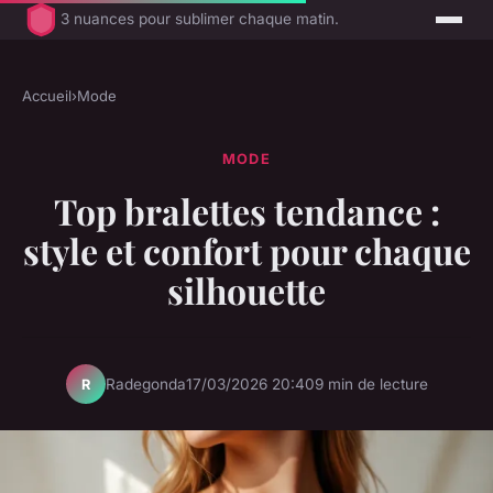
3 nuances pour sublimer chaque matin.
Accueil
›
Mode
MODE
Top bralettes tendance :
style et confort pour chaque
silhouette
Radegonda
17/03/2026 20:40
9 min de lecture
R