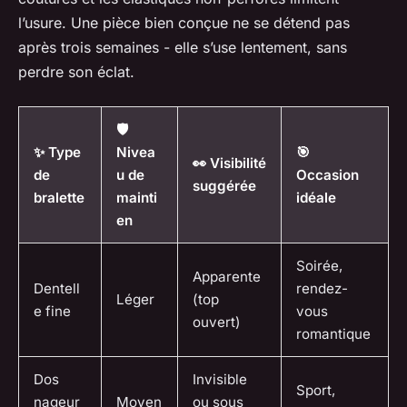
l’usure. Une pièce bien conçue ne se détend pas
après trois semaines - elle s’use lentement, sans
perdre son éclat.
🛡️
✨ Type
Nivea
🎯
👀 Visibilité
de
u de
Occasion
suggérée
bralette
mainti
idéale
en
Soirée,
Apparente
Dentell
rendez-
Léger
(top
e fine
vous
ouvert)
romantique
Dos
Invisible
Sport,
nageur
Moyen
ou sous