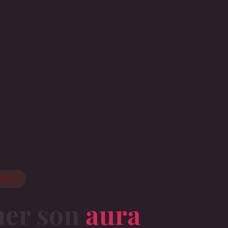
dien ✨
mer son
aura