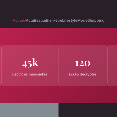
Accueil
Actu
Beaute
Bien-etre
Lifestyle
Mode
Shopping
45k
120
Lectrices mensuelles
Looks décryptés